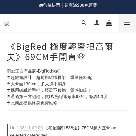
🎁爸氣一夏｜宅配滿$1588送超大直傘
💰新會員送購物金現折$50
💰新會員送購物金現折$50
《BigRed 極度輕彎把高爾
夫》69CM手開直傘
雨傘王自有品牌-BigRed大紅!
☂超輕布設計，超耐用碳纖骨架，重量僅288g
☂大傘面139cm，多人撐不濕身
☂採用碳纖維手把，輕盈不負擔，質感加倍！
☂通過第三方認證，抗UV光線遮蔽率98%，降溫4.3度
☂此商品提供終身免費維修
Until
08/11 02:00
【宅配滿$1588送】75CM超大直傘 on
selected categories