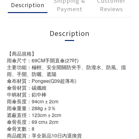
Shipping &
Customer
Description
Payment
Reviews
Description
【商品規格】
雨傘尺寸：69CM手開直傘(
27吋)
主要功能：極輕、安全開關防夾手、防潑水、防風、擋
雨、手開、防曬、遮陽
傘布材質：Pongee(Q39超薄布)
傘骨材質：碳纖維
中柄材質：鋁中棒
雨傘長度：94cm ± 2cm
雨傘重量：288g ± 3％
遮蔽直徑：123cm ± 2cm
傘骨長度：69 cm± 2cm
傘骨支數：8
商品鑑賞：享全新品10日內退換貨