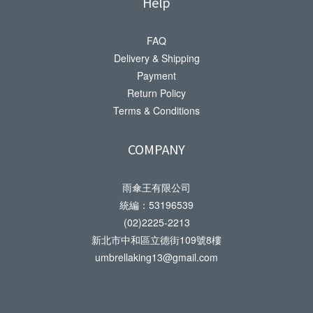
Help
FAQ
Delivery & Shipping
Payment
Return Policy
Terms & Conditions
COMPANY
雨傘王有限公司
統編：53196539
(02)2225-2213
新北市中和區立德街109號8樓
umbrellaking13@gmail.com