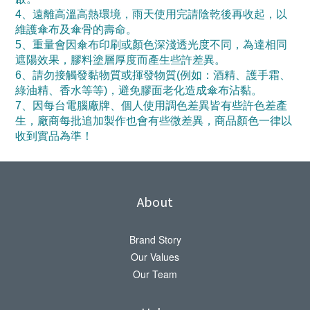
4、遠離高溫高熱環境，雨天使用完請陰乾後再收起，以
維護傘布及傘骨的壽命。
5、重量會因傘布印刷或顏色深淺透光度不同，為達相同
遮陽效果，膠料塗層厚度而產生些許差異。
6、請勿接觸發黏物質或揮發物質(例如：酒精、護手霜、
綠油精、香水等等)，避免膠面老化造成傘布沾黏。
7、因每台電腦廠牌、個人使用調色差異皆有些許色差產
生，廠商每批追加製作也會有些微差異，商品顏色一律以
收到實品為準！
About
Brand Story
Our Values
Our Team