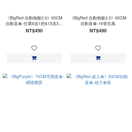
《BigRed 自動無敵3.0》65CM
《BigRed 自動無敵3.0》65CM
自動直傘-任選6送1把&15送3把
自動直傘-16骨抗風
(不合併其他優惠)
NT$490
NT$490