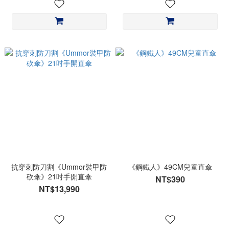
抗穿刺防刀割《Ummor裝甲防
《鋼鐵人》49CM兒童直傘
砍傘》21吋手開直傘
NT$390
NT$13,990