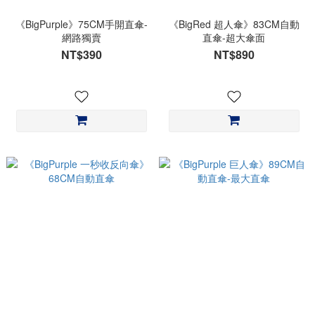
《BigPurple》75CM手開直傘-
《BigRed 超人傘》83CM自動
網路獨賣
直傘-超大傘面
NT$390
NT$890