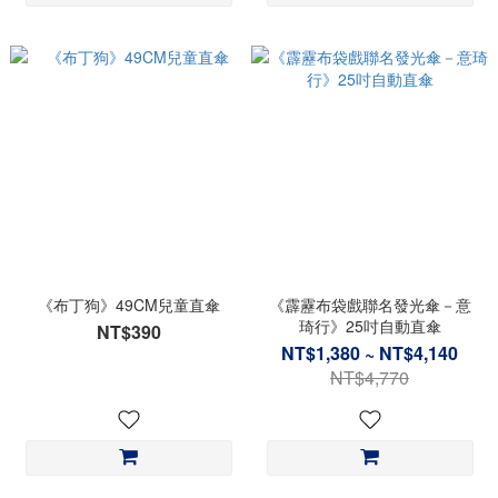
《布丁狗》49CM兒童直傘
《霹靂布袋戲聯名發光傘－意
琦行》25吋自動直傘
NT$390
NT$1,380 ~ NT$4,140
NT$4,770