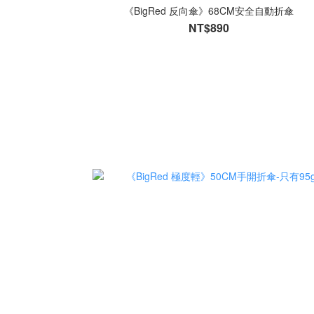
《BigRed 反向傘》68CM安全自動折傘
NT$890