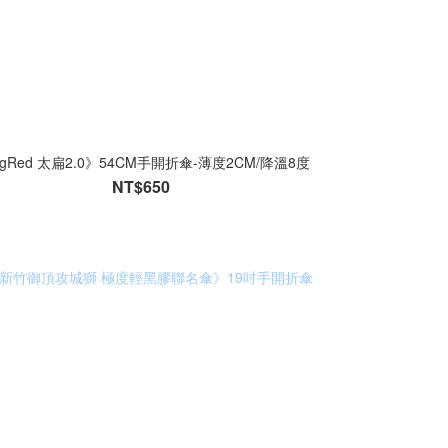
igRed 太扁2.0》54CM手開折傘-薄度2CM/降溫8度
NT$650