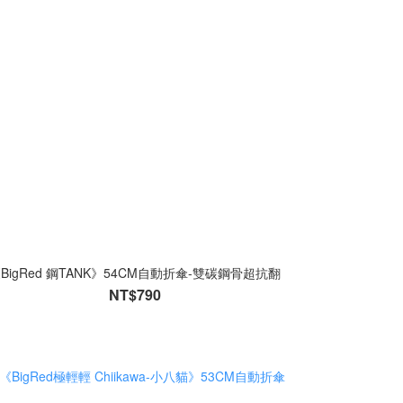
BigRed 鋼TANK》54CM自動折傘-雙碳鋼骨超抗翻
NT$790