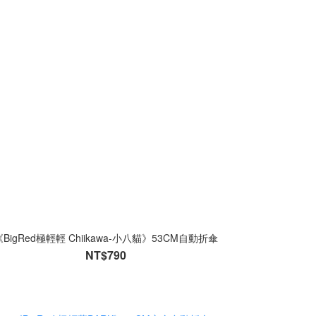
《BigRed極輕輕 Chiikawa-小八貓》53CM自動折傘
NT$790