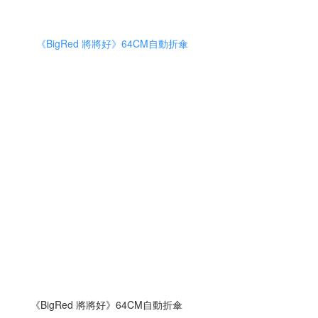
《BigRed 將將好》64CM自動折傘