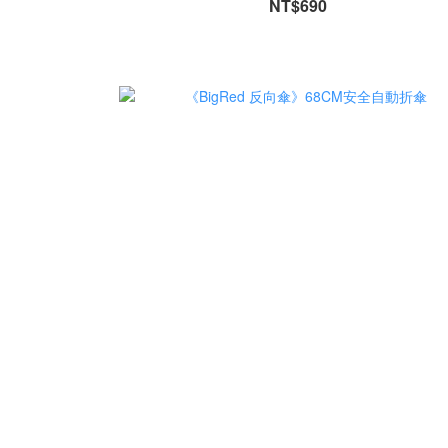
NT$690