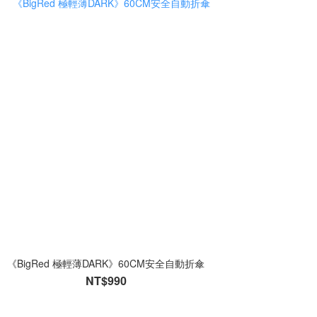
《BigRed 極輕薄DARK》60CM安全自動折傘
NT$990