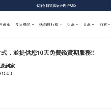
💰新會員送購物金現折$50
💰新會員送購物金現折$50
🚛免運費｜全館超商&宅配滿額免運
速選傘
夏日機能
熱銷排行榜
折傘
直傘
雨衣
💰新會員送購物金現折$50
式，並提供您10天免費鑑賞期服務!!
費送到家
500