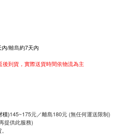
內/
離島
約7天內
會延後到貨，實際送貨時間依物流為主
材積)
145~175元／離島180元 (無任何運送限制)
法再提供此服務)
貨。