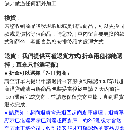
缺／做過任何額外加工。
換貨：
若您收到商品後發現瑕疵或是錯誤商品，可以更換同
款或是價格等值商品，請您於訂單內留言要更換的款
式和顏色，客服會為您安排後續的處理方式。
退貨：我們提供兩種退貨方式(折傘兩種都能選
擇；直傘只能選宅配)
●
折傘可以選擇「7-11超商」
請至訂單內提出申請退貨→客服收到確認mail寄出超
商退貨編號→將商品包裝妥當後於申請 7 天內前往
ibon機台完成交寄，並請您保留交寄單據，直到退貨
退款完成。
※ 請悉知：超商退貨會先退回超商倉庫處理，
退貨單
顯示已退達表示已到達超商倉庫，
約2-3週後才會送
至雨傘王總公司，收到後客服才可確認您的商品與處