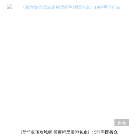
售完
《新竹御頂攻城獅 極度輕黑膠聯名傘》19吋手開折傘