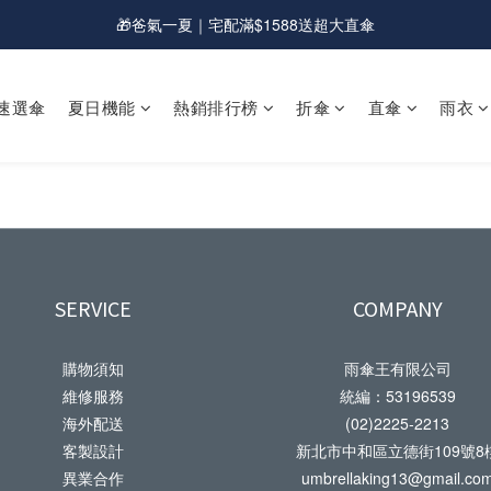
🎁爸氣一夏｜宅配滿$1588送超大直傘
💰新會員送購物金現折$50
💰新會員送購物金現折$50
速選傘
夏日機能
熱銷排行榜
折傘
直傘
雨衣
SERVICE
COMPANY
購物須知
雨傘王有限公司
維修服務
統編：53196539
海外配送
(02)2225-2213
客製設計
新北市中和區立德街109號8
異業合作
umbrellaking13@gmail.co