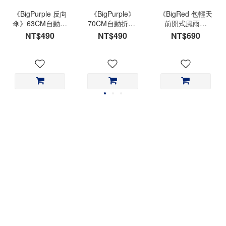
《BigPurple 反向
《BigPurple》
《BigRed 包輕天
傘》63CM自動折
70CM自動折傘-
前開式風雨衣
傘
超大折傘
3.0》雨衣銷售
NT$490
NT$490
NT$690
NO.1