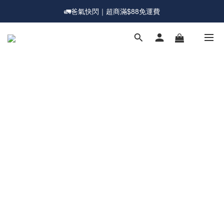
🚛爸氣快閃｜超商滿$88免運費
💰新會員送購物金現折$50
🎁爸氣一夏｜宅配滿$1588送超大直傘
💰新會員送購物金現折$50