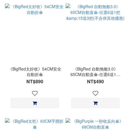
《BigRed太好收》54CM安全
《BigRed 自動無敵3.0》
自動折傘
65CM自動直傘-任選6送1把
&15送3把(不合併其他優惠)
NT$890
NT$490