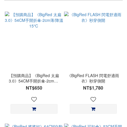
【預購商品】《BigRed 太扁
《BigRed FLASH 閃電舒適雨
3.0》54CM手開折傘-2cm薄/
衣》秒穿側開
降溫15℃
NT$650
NT$1,780