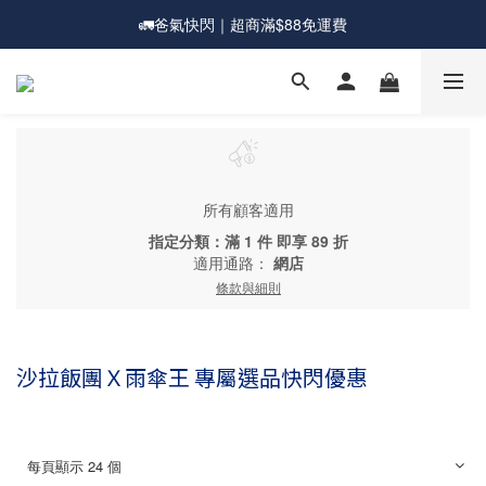
🚛爸氣快閃｜超商滿$88免運費
💰新會員送購物金現折$50
🎁爸氣一夏｜宅配滿$1588送超大直傘
💰新會員送購物金現折$50
所有顧客適用
指定分類：滿 1 件 即享 89 折
適用通路：
網店
條款與細則
沙拉飯團Ｘ雨傘王 專屬選品快閃優惠
每頁顯示 24 個