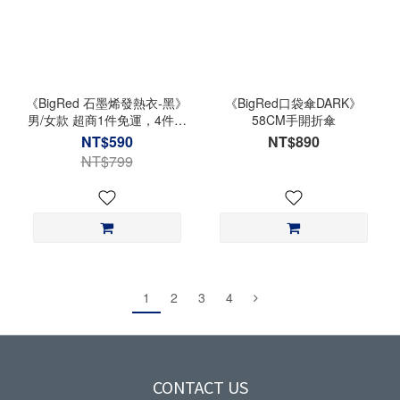
《BigRed 石墨烯發熱衣-黑》
《BigRed口袋傘DARK》
男/女款 超商1件免運，4件優
58CM手開折傘
惠價$2000
NT$590
NT$890
NT$799
1
2
3
4
CONTACT US