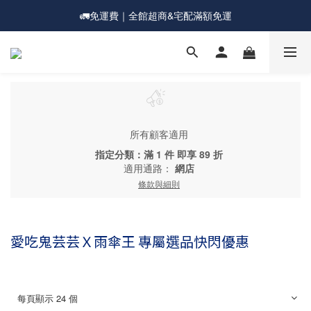
🚛免運費｜全館超商&宅配滿額免運
💰新會員送購物金現折$50
💰新會員送購物金現折$50
所有顧客適用
指定分類：滿 1 件 即享 89 折
適用通路：
網店
條款與細則
愛吃鬼芸芸Ｘ雨傘王 專屬選品快閃優惠
每頁顯示 24 個