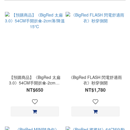
【預購商品】《BigRed 太扁
《BigRed FLASH 閃電舒適雨
3.0》54CM手開折傘-2cm薄/
衣》秒穿側開
降溫15℃
NT$650
NT$1,780