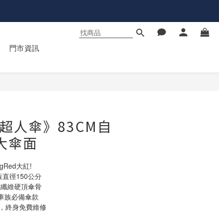
門市資訊
立即購買
d 超人傘》83CM自
大傘面
Red大紅!
蔽直徑150公分
璃纖維硬頂傘骨
車族必備傘款
貨，終身免費維修