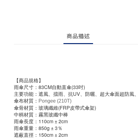
商品描述
【商品規格】
雨傘尺寸：83CM自動直傘(
33吋)
主要功能：遮風、擋雨、抗UV、防曬、超大傘面超防風
傘布材質：
Pongee (210T)
傘骨材質：玻璃纖維(FRP皮帶式傘架)
中柄材質：霧黑玻纖中棒
雨傘長度：110cm
± 2cm
雨傘重量：850g ± 3％
遮蔽直徑：150cm ± 2cm