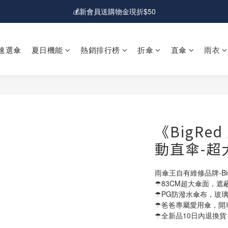
💰新會員送購物金現折$50
💰新會員送購物金現折$50
🚛免運費｜全館超商&宅配滿額免運
速選傘
夏日機能
熱銷排行榜
折傘
直傘
雨衣
💰新會員送購物金現折$50
《BigRe
動直傘-超
雨傘王自有維修品牌-Big
☂83CM超大傘面，遮
☂PG防潑水傘布，玻
☂爸爸專屬愛用傘，開
☂全新品10日內退換