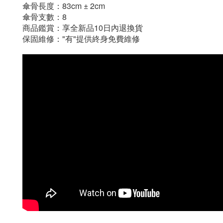
傘骨長度：83cm ± 2cm
傘骨支數
：
8
商品鑑賞：享全新品10日內退換貨
保固維修："有"提供終身免費維修