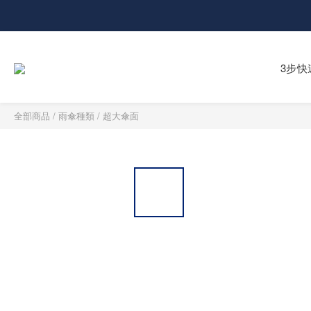
3步快
全部商品
/
雨傘種類
/
超大傘面