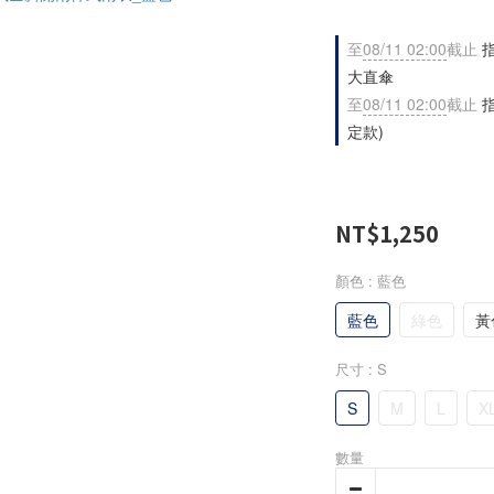
至
08/11 02:00
截止
指
大直傘
至
08/11 02:00
截止
指
定款)
NT$1,250
顏色
: 藍色
藍色
綠色
黃
尺寸
: S
S
M
L
X
數量