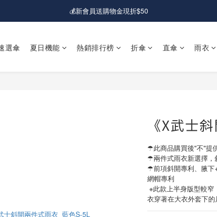
💰新會員送購物金現折$50
🚛免運費｜全館超商&宅配滿額免運
💰新會員送購物金現折$50
速選傘
夏日機能
熱銷排行榜
折傘
直傘
雨衣
《X武士
☂此商品購買後"不"提
☂兩件式雨衣新選擇，
☂前項斜開專利、腋下
網帽專利
 ※此款上半身版型較窄，建議您參考胸圍尺寸，並務必考量到雨
衣穿著在大衣外套下的