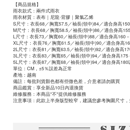
【商品規格】
雨衣款式：兩件式雨衣
雨衣材質：
表布｜尼龍·背膠｜聚氯乙烯
S尺寸：衣長68／胸寬57.5／袖長(領中)84／適合身高150
M尺寸：衣長68／胸寬58.5／袖長(領中)86／適合身高155
L尺寸：衣長73／胸寬60／袖長(領中)88／適合身高160－
XL尺寸：衣長76／胸寬61.5／袖長(領中)90／適合身高16
2L尺寸：衣長81／胸寬63.5／袖長(領中)92／適合身高17
3L尺寸：衣長83／胸寬65／袖長(領中)94／適合身高175－
5L尺寸：衣長87／胸寬68／袖長(領中)94／適合身高180
單位：CM，±5％誤差為正常
產地：越南
備註：每批到貨顏色都有些微色差，介意者請勿購買
商品鑑賞：享全新品10日內退換貨
維修服務：本商品"不"提供維修服務
注意事項：此款上半身版型較窄，建議您參考胸圍尺寸，