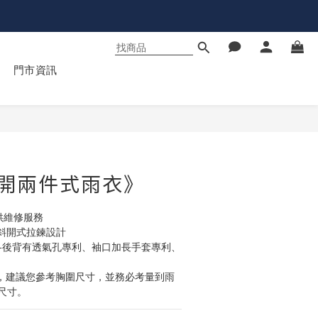
門市資訊
立即購買
斜開兩件式雨衣》
供維修服務
斜開式拉鍊設計
+後背有透氣孔專利、袖口加長手套專利、
尺寸。