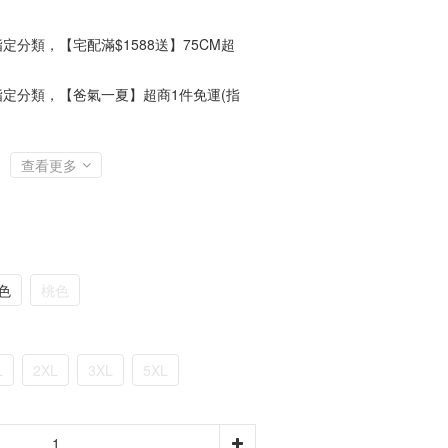
定分類，【宅配滿$1588送】75CM超
定分類，【爸氣一夏】超商1件免運(指
查看更多
色
桃色
L
2XL
3XL
5XL