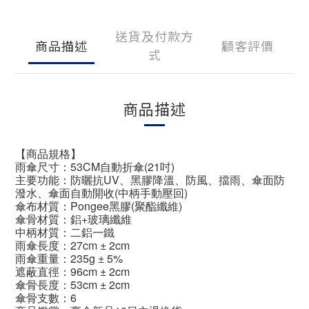
送貨及付款方
商品描述
顧客評價
式
商品描述
【商品規格】
雨傘尺寸：53CM自動折傘(21吋)
主要功能：防曬抗UV、黑膠降溫、防風、擋雨、傘面防
潑水、傘面自動開收(中柄手動壓回)
傘布材質：Pongee黑膠(聚酯纖維)
傘骨材質：鋁+玻璃纖維
中柄材質：二鋁一鐵
雨傘長度：27cm ± 2cm
雨傘重量：235g ± 5%
遮蔽直徑：96cm ± 2cm
傘骨長度：53cm ± 2cm
傘骨支數：6