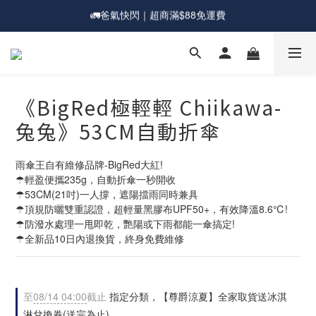
🎁爸氣一夏｜宅配滿$1588送超大直傘
💰新會員送購物金現折$50
💰新會員送購物金現折$50
《BigRed極輕輕 Chiikawa-
兔兔》53CM自動折傘
雨傘王自有維修品牌-BigRed大紅!
☂輕盈便攜235g，自動折傘一秒開收
☂53CM(21吋)一人撐，遮陽擋雨同時兼具
☂頂規防曬雙重認證，超輕量黑膠布UPF50+，有效降溫8.6℃!
☂防潑水處理一甩即乾，艷陽或下雨都能一傘搞定!
☂全新品10日內退換貨，終身免費維修
至
08/14 04:00
截止
指定分類，【尊爵涼夏】全家取貨送冰淇
淋兌換券(送完為止)