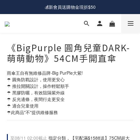
💰新會員送購物金現折$50
💰新會員送購物金現折$50
🚛爸氣快閃｜超商滿$88免運費
🎁爸氣一夏｜宅配滿$1588送超大直傘
《BigPurple 圓角兒童DARK-
💰新會員送購物金現折$50
萌萌動物》54CM手開直傘
雨傘王自有無維修品牌-Big PurPle大紫!
☂ 圓角防戳設計，使用更安心
☂ 推拉開關設計，操作輕鬆順手
☂ 黑膠防曬，有效阻隔紫外線
☂ 反光邊條，夜間行走更安全
☂ 適合兒童使用
☂此商品"不"提供維修服務
至
08/11 02:00
截止
指定分類，【宅配滿$1588送】75CM超大