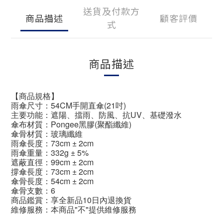
送貨及付款方
商品描述
顧客評價
式
商品描述
【商品規格】
雨傘尺寸：54CM手開直傘(21吋)
主要功能：遮陽、擋雨、防風、抗UV、基礎潑水
傘布材質：Pongee黑膠(聚酯纖維)
傘骨材質：玻璃纖維
雨傘長度：73cm ± 2cm
雨傘重量：332g ± 5%
遮蔽直徑：99cm ± 2cm
撐傘長度：73cm ± 2cm
傘骨長度：54cm ± 2cm
傘骨支數：6
商品鑑賞：享全新品10日內退換貨
維修服務：本商品"不"提供維修服務