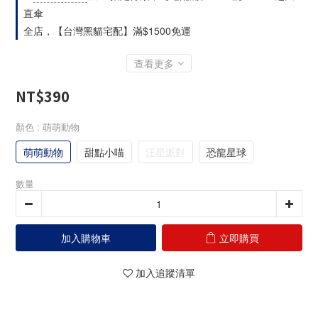
直傘
全店，【台灣黑貓宅配】滿$1500免運
查看更多
NT$390
顏色
: 萌萌動物
萌萌動物
甜點小喵
汪星派對
恐龍星球
數量
加入購物車
立即購買
加入追蹤清單