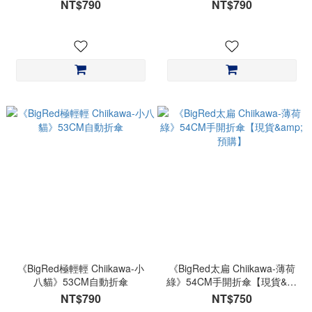
NT$790
NT$790
《BigRed極輕輕 Chiikawa-小
《BigRed太扁 Chiikawa-薄荷
八貓》53CM自動折傘
綠》54CM手開折傘【現貨&預
購】
NT$790
NT$750