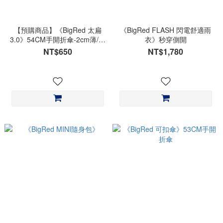
【預購商品】《BigRed 太扁
《BigRed FLASH 閃電舒適雨
3.0》54CM手開折傘-2cm薄/降
衣》秒穿側開
溫15℃
NT$650
NT$1,780