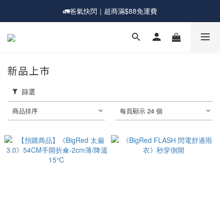
🚛爸氣快閃｜超商滿$88免運費
💰新會員送購物金現折$50
🎁爸氣一夏｜宅配滿$1588送超大直傘
💰新會員送購物金現折$50
新品上市
篩選
商品排序
每頁顯示 24 個